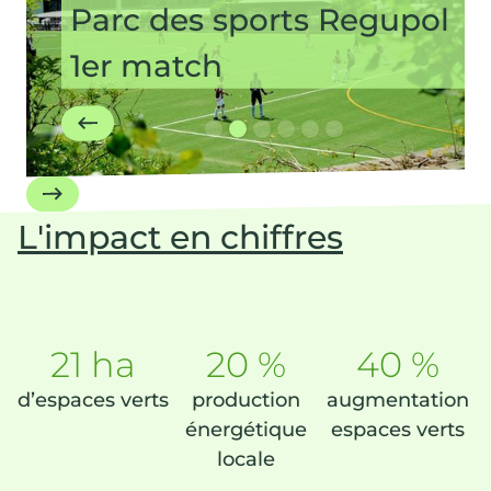
Parc des sports Regupol
1er match
Slide 2 of 6.
L'impact en chiffres
21 ha
20 %
40 %
d’espaces verts
production
augmentation
énergétique
espaces verts
locale