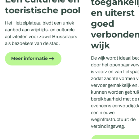
toegankeli
toeristische pool
en uiterst
goed
Het Heizelplateau biedt een uniek
aanbod aan vrijetijds- en culturele
verbonde
activiteiten voor zowel Brusselaars
wijk
als bezoekers van de stad.
De wijk wordt ideaal be
Meer informatie
door het openbaar ver
is voorzien van fietspa
zodat zachte vormen 
vervoer gemakkelijk en
kunnen worden gebruik
bereikbaarheid met de 
eveneens eenvoudig da
een nieuwe
weginfrastructuur: de
verbindingsweg.