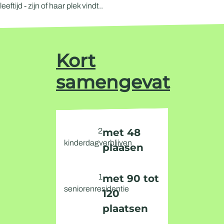
leeftijd - zijn of haar plek vindt..
Kort
samengevat
2
met 48
kinderdagverblijven
plaasen
1
met 90 tot
seniorenresidentie
120
plaatsen