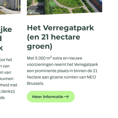
Het Verregatpark
jke
(en 21 hectare
d
groen)
k
2
Met 5.000 m
extra en nieuwe
oor het
voorzieningen neemt het Verregatpark
en van
een prominente plaats in binnen de 21
en van
hectare aan groene ruimten van NEO
 kunnen
Brussels.
rheid met
 dankzij
Meer informatie
 de