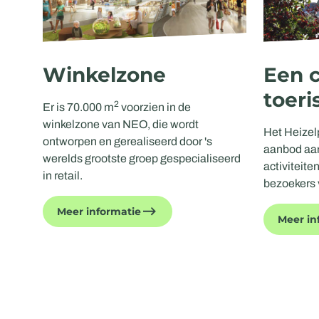
Winkelzone
Een c
toeri
2
Er is 70.000 m
voorzien in de
winkelzone van NEO, die wordt
Het Heizel
ontworpen en gerealiseerd door 's
aanbod aan 
werelds grootste groep gespecialiseerd
activiteite
in retail.
bezoekers 
Meer informatie
Meer in