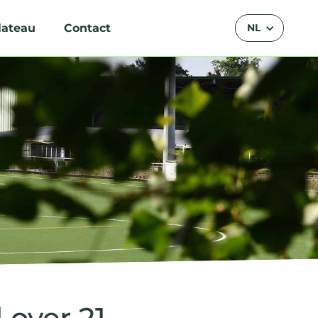
lateau
Contact
NL
 over 21