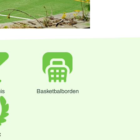
is
Basketbalborden
C