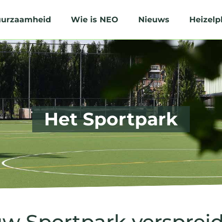
urzaamheid
Wie is NEO
Nieuws
Heizelp
Het Sportpark
w Sportpark verspreid