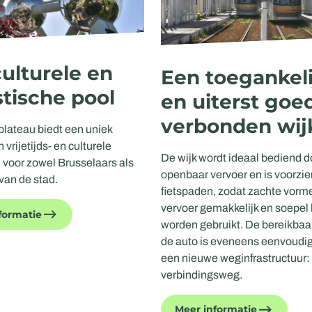
ulturele en
Een toegankeli
stische pool
en uiterst goe
verbonden wij
plateau biedt een uniek
vrijetijds- en culturele
De wijk wordt ideaal bediend d
n voor zowel Brusselaars als
openbaar vervoer en is voorzi
van de stad.
fietspaden, zodat zachte vorm
vervoer gemakkelijk en soepel
formatie
worden gebruikt. De bereikbaa
de auto is eveneens eenvoudig
een nieuwe weginfrastructuur:
verbindingsweg.
Meer informatie