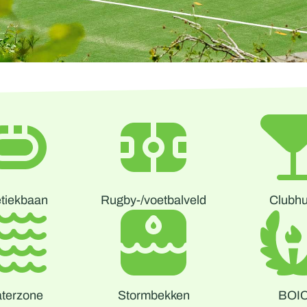
etiekbaan
Rugby-/voetbalveld
Clubhu
BOI
terzone
Stormbekken