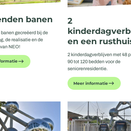
enden banen
2
kinderdagverb
banen gecreëerd bij de
en een rusthui
g, de realisatie en de
e van NEO!
2 kinderdagverblijven met 48 
formatie
90 tot 120 bedden voor de
seniorenresidentie.
Meer informatie