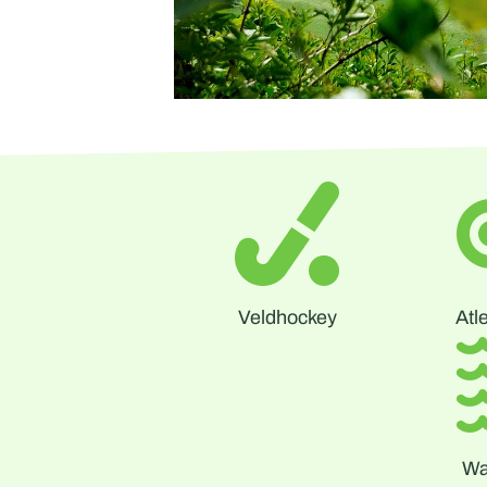
Veldhockey
Atl
Wa