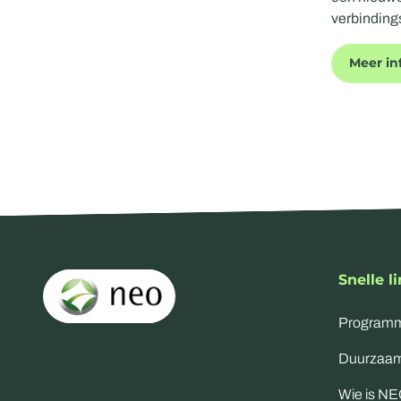
verbinding
Meer in
Snelle l
Program
Duurzaam
Wie is N