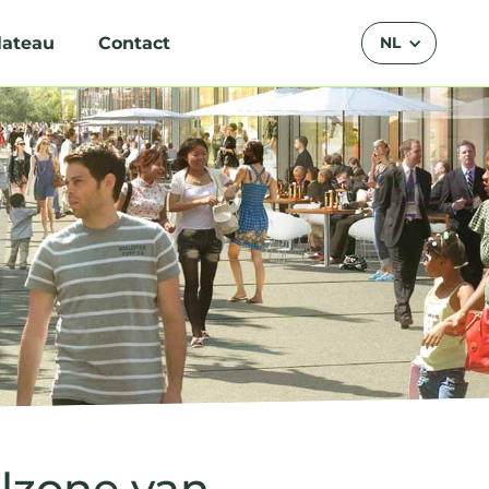
lateau
Contact
NL
elzone van