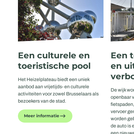
Een culturele en
Een t
toeristische pool
en ui
verb
Het Heizelplateau biedt een uniek
aanbod aan vrijetijds- en culturele
De wijk wor
activiteiten voor zowel Brusselaars als
openbaar v
bezoekers van de stad.
fietspaden
vervoer ge
Meer informatie
worden geb
de auto is
een nieuwe