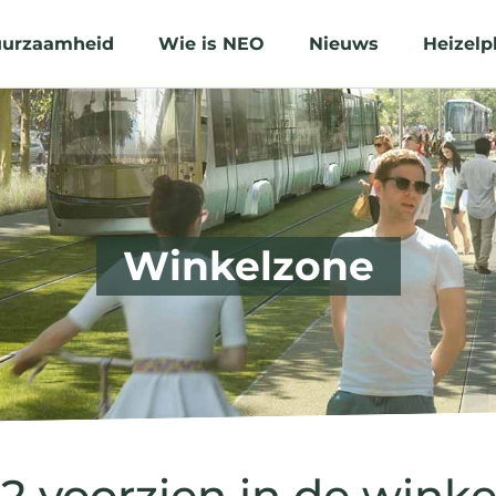
urzaamheid
Wie is NEO
Nieuws
Heizelp
Winkelzone
m2 voorzien in de wink