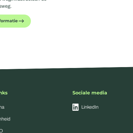
sweg.
formatie
inks
Sociale media
ma
LinkedIn
heid
EO