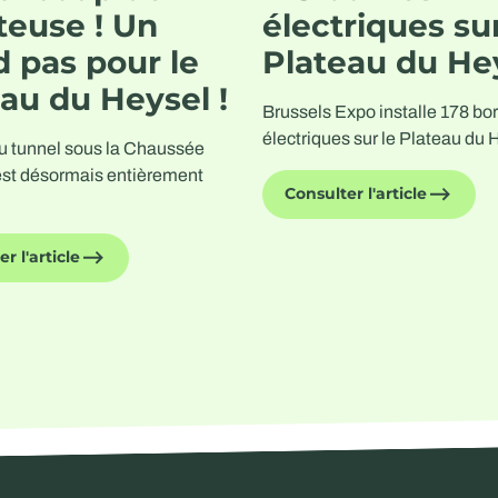
teuse ! Un
électriques sur
 pas pour le
Plateau du He
au du Heysel !
Brussels Expo installe 178 bo
électriques sur le Plateau du 
u tunnel sous la Chaussée
st désormais entièrement
Consulter l'article
r l'article