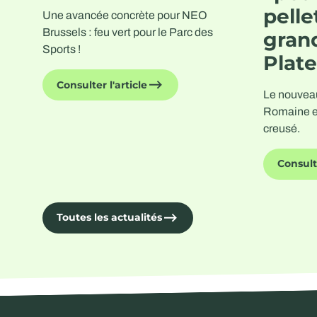
pelle
Une avancée concrète pour NEO
Brussels : feu vert pour le Parc des
grand
Sports !
Plate
Consulter l'article
Le nouvea
Romaine e
creusé.
Consulte
Toutes les actualités