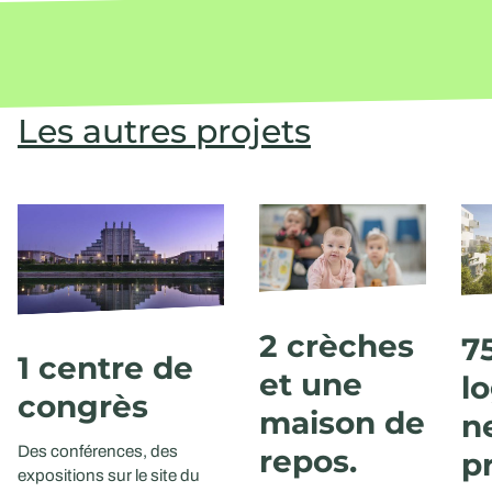
Les autres projets
2 crèches
7
1 centre de
et une
l
congrès
maison de
n
repos.
Des conférences, des
p
expositions sur le site du