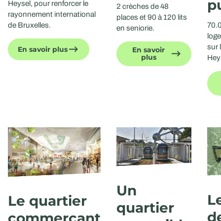
p
Heysel, pour renforcer le
2 crèches de 48
rayonnement international
places et 90 à 120 lits
70.
de Bruxelles.
en seniorie.
log
sur 
En savoir plus
En savoir
plus
Hey
Un
L
Le quartier
quartier
d
commerçant