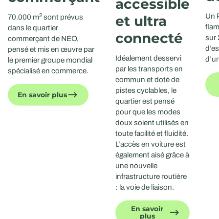
accessible
2
Un 
et ultra
70.000 m
sont prévus
fla
dans le quartier
connecté
sur 
commerçant de NEO,
d’es
pensé et mis en œuvre par
Idéalement desservi
d’un
le premier groupe mondial
par les transports en
spécialisé en commerce.
commun et doté de
pistes cyclables, le
En savoir plus
quartier est pensé
pour que les modes
doux soient utilisés en
toute facilité et fluidité.
L’accès en voiture est
également aisé grâce à
une nouvelle
infrastructure routière
: la voie de liaison.
En savoir
plus