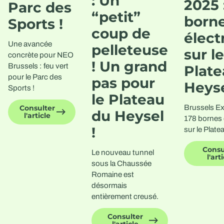
: Un
2025 
Parc des
“petit”
born
Sports !
coup de
élect
Une avancée
pelleteuse
sur le
concrète pour NEO
! Un grand
Brussels : feu vert
Plate
pour le Parc des
pas pour
Heys
Sports !
le Plateau
Brussels Ex
Consulter
du Heysel
l'article
178 bornes 
!
sur le Plate
Consu
Le nouveau tunnel
l'art
sous la Chaussée
Romaine est
désormais
entièrement creusé.
Consulter